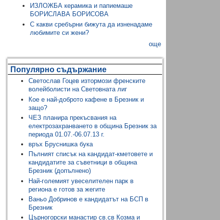
ИЗЛОЖБА керамика и папиемаше
БОРИСЛАВА БОРИСОВА
С какви сребърни бижута да изненадаме
любимите си жени?
още
Популярно съдържание
Светослав Гоцев изтормози френските
волейболисти на Световната лиг
Кое е най-доброто кафене в Брезник и
защо?
ЧЕЗ планира прекъсвания на
електрозахранването в община Брезник за
периода 01.07.-06.07.13 г.
връх Бруснишка бука
Пълният списък на кандидат-кметовете и
кандидатите за съветници в община
Брезник (допълнено)
Най-големият увеселителен парк в
региона е готов за жегите
Ваньо Добринов е кандидатът на БСП в
Брезник
Църногорски манастир св.св Козма и