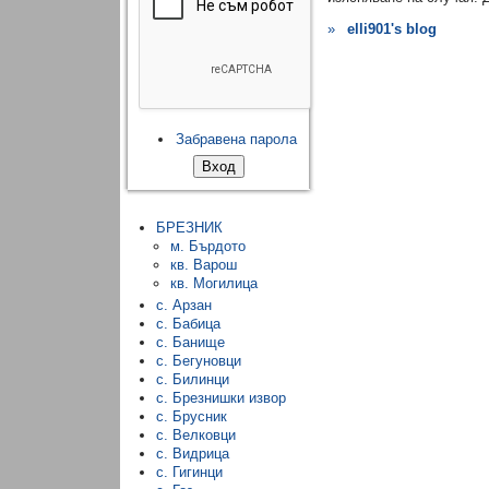
»
elli901's blog
Забравена парола
БРЕЗНИК
м. Бърдото
кв. Варош
кв. Могилица
с. Арзан
с. Бабица
с. Банище
с. Бегуновци
с. Билинци
с. Брезнишки извор
с. Брусник
с. Велковци
с. Видрица
с. Гигинци