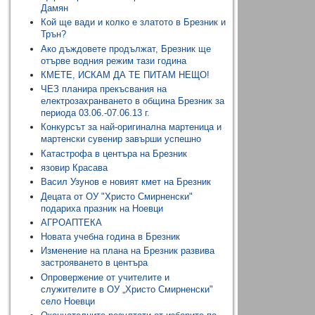
Дамян
Кой ще вади и колко е златото в Брезник и
Трън?
Ако дъждовете продължат, Брезник ще
отърве водния режим тази година
КМЕТЕ, ИСКАМ ДА ТЕ ПИТАМ НЕЩО!
ЧЕЗ планира прекъсвания на
електрозахранването в община Брезник за
периода 03.06.-07.06.13 г.
Конкурсът за най-оригинална мартеница и
мартенски сувенир завърши успешно
Катастрофа в центъра на Брезник
язовир Красава
Васил Узунов е новият кмет на Брезник
Децата от ОУ "Христо Смирненски"
подариха празник на Ноевци
АГРОАПТЕКА
Новата учебна година в Брезник
Изменение на плана на Брезник развива
застрояването в центъра
Опровержение от учителите и
служителите в ОУ „Христо Смирненски"
село Ноевци