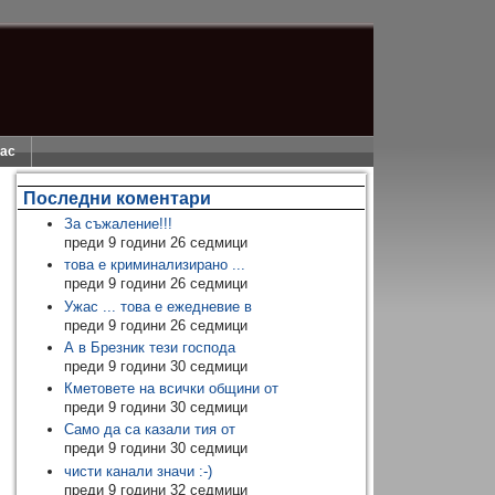
нас
Последни коментари
За съжаление!!!
преди 9 години 26 седмици
това е криминализирано ...
преди 9 години 26 седмици
Ужас ... това е ежедневие в
преди 9 години 26 седмици
А в Брезник тези господа
преди 9 години 30 седмици
Кметовете на всички общини от
преди 9 години 30 седмици
Само да са казали тия от
преди 9 години 30 седмици
чисти канали значи :-)
преди 9 години 32 седмици