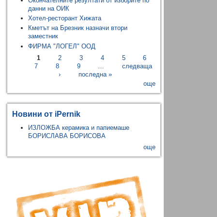
Окончателните резултати от изборите по
данни на ОИК
Хотел-ресторант Хижата
Кметът на Брезник назначи втори
заместник
ФИРМА "ЛОГЕЛ" ООД
1
2
3
4
5
6
7
8
9
…
следваща
›
последна »
още
Новини от iPernik
ИЗЛОЖБА керамика и папиемаше
БОРИСЛАВА БОРИСОВА
още