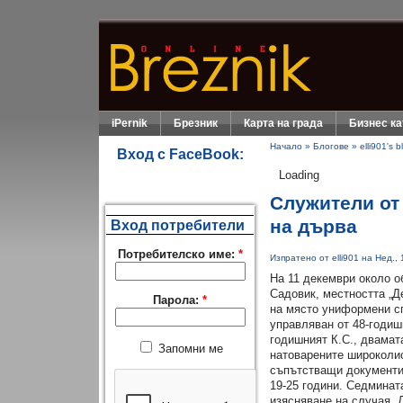
iPernik
Брезник
Карта на града
Бизнес ка
Начало
»
Блогове
»
elli901's b
Вход с FaceBook:
Loading
Служители от 
на дърва
Вход потребители
Потребителско име:
*
Изпратено от elli901 на Нед., 
На 11 декември около об
Садовик, местността „Д
Парола:
*
на място униформени сп
управляван от 48-годиш
годишният К.С., двамат
Запомни ме
натоварените широколис
съпътстващи документи
19-25 години. Седминат
изясняване на случая. 