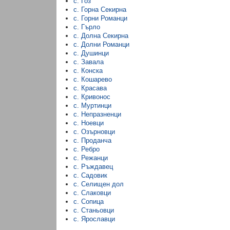
с. Гоз
с. Горна Секирна
с. Горни Романци
с. Гърло
с. Долна Секирна
с. Долни Романци
с. Душинци
с. Завала
с. Конска
с. Кошарево
с. Красава
с. Кривонос
с. Муртинци
с. Непразненци
с. Ноевци
с. Озърновци
с. Проданча
с. Ребро
с. Режанци
с. Ръждавец
с. Садовик
с. Селищен дол
с. Слаковци
с. Сопица
с. Станьовци
с. Ярославци