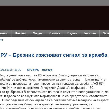
талог
Новини
Форум
Снимки
Видео
Блогове
За 
log
РУ – Брезник изясняват сигнал за кражба
18/12/2016 - 20:30
БРЕЗНИК
Полиция
яд, в дежурната част на РУ – Брезник бил подаден сигнал, че в с.
ебелец“ се добива нерегламентирано дървен материал. Пристигналите
рели за проверка на черен пресечен път товарен автомобил „ГАЗ 66“,
ният И.К. и лек автомобил „Мицубиши Делина“, шофиран от 30-
а от гр. Брезник.В присъствието на горски служител било установено, че
тни дърва са без нужната маркировка и не са представени съответните
. В последствие от сечището са се появили петима младежи на възраст
а и двата автомобила са закарани в районното управление, за
Двата автомобила са иззети и е започнато досъдебно производство.