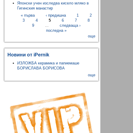
Японски учен изследва кисело мляко в
Гигинския манастир
« първа
‹ предишна
1
2
3
4
5
6
7
8
9
…
следваща ›
последна »
още
Новини от iPernik
ИЗЛОЖБА керамика и папиемаше
БОРИСЛАВА БОРИСОВА
още