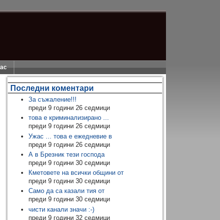
нас
Последни коментари
За съжаление!!!
преди 9 години 26 седмици
това е криминализирано ...
преди 9 години 26 седмици
Ужас ... това е ежедневие в
преди 9 години 26 седмици
А в Брезник тези господа
преди 9 години 30 седмици
Кметовете на всички общини от
преди 9 години 30 седмици
Само да са казали тия от
преди 9 години 30 седмици
чисти канали значи :-)
преди 9 години 32 седмици