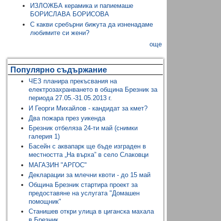
ИЗЛОЖБА керамика и папиемаше
БОРИСЛАВА БОРИСОВА
С какви сребърни бижута да изненадаме
любимите си жени?
още
Популярно съдържание
ЧЕЗ планира прекъсвания на
електрозахранването в община Брезник за
периода 27.05.-31.05.2013 г.
И Георги Михайлов - кандидат за кмет?
Два пожара през уикенда
Брезник отбеляза 24-ти май (снимки
галерия 1)
Басейн с аквапарк ще бъде изграден в
местността „На върха” в село Слаковци
МАГАЗИН "АРГОС"
Декларации за млечни квоти - до 15 май
Община Брезник стартира проект за
предоставяне на услугата "Домашен
помощник"
Станишев откри улица в циганска махала
в Брезник