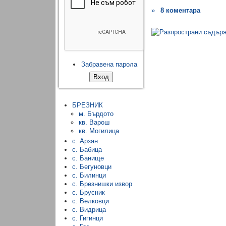
»
8 коментара
Забравена парола
БРЕЗНИК
м. Бърдото
кв. Варош
кв. Могилица
с. Арзан
с. Бабица
с. Банище
с. Бегуновци
с. Билинци
с. Брезнишки извор
с. Брусник
с. Велковци
с. Видрица
с. Гигинци