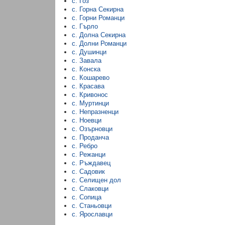
с. Гоз
с. Горна Секирна
с. Горни Романци
с. Гърло
с. Долна Секирна
с. Долни Романци
с. Душинци
с. Завала
с. Конска
с. Кошарево
с. Красава
с. Кривонос
с. Муртинци
с. Непразненци
с. Ноевци
с. Озърновци
с. Проданча
с. Ребро
с. Режанци
с. Ръждавец
с. Садовик
с. Селищен дол
с. Слаковци
с. Сопица
с. Станьовци
с. Ярославци