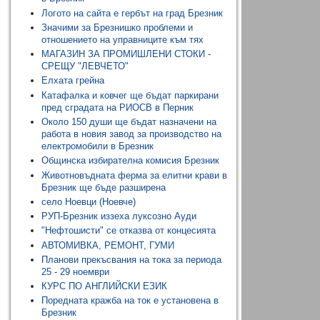
Логото на сайта е гербът на град Брезник
Значими за Брезнишко проблеми и
отношението на управниците към тях
МАГАЗИН ЗА ПРОМИШЛЕНИ СТОКИ -
СРЕЩУ "ЛЕВЧЕТО"
Елхата грейна
Катафалка и ковчег ще бъдат паркирани
пред сградата на РИОСВ в Перник
Около 150 души ще бъдат назначени на
работа в новия завод за производство на
електромобили в Брезник
Общинска избирателна комисия Брезник
Животновъдната ферма за елитни крави в
Брезник ще бъде разширена
село Ноевци (Ноевче)
РУП-Брезник иззеха луксозно Ауди
"Нефтошисти" се отказва от концесията
АВТОМИВКА, РЕМОНТ, ГУМИ
Планови прекъсвания на тока за периода
25 - 29 ноември
КУРС ПО АНГЛИЙСКИ ЕЗИК
Поредната кражба на ток е установена в
Брезник