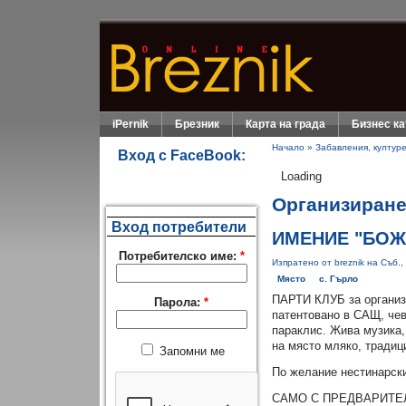
iPernik
Брезник
Карта на града
Бизнес ка
Начало
»
Забавления, култур
Вход с FaceBook:
Loading
Организиране
Вход потребители
ИМЕНИЕ "БОЖ
Потребителско име:
*
Изпратено от breznik на Съб.,
Място
с. Гърло
ПАРТИ КЛУБ за организ
Парола:
*
патентовано в САЩ, чев
параклис. Жива музика,
на място мляко, традиц
Запомни ме
По желание нестинарски
САМО С ПРЕДВАРИТЕ