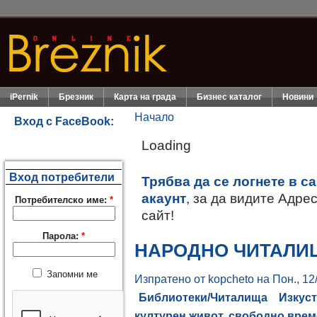
iPernik
Брезник
Карта на града
Бизнес каталог
Новини
Начало
Вход с FaceBook:
Loading
Вход потребители
Трябва да се логнете в с
акаунт
, за да видите Адре
Потребителско име:
*
сайт!
Парола:
*
НАРОДНО ЧИТАЛИ
Запомни ме
Изпратено от kopcheto на Пон., 12/
Библиотеки/Читалища
Изкус
културен живот, свободно врем