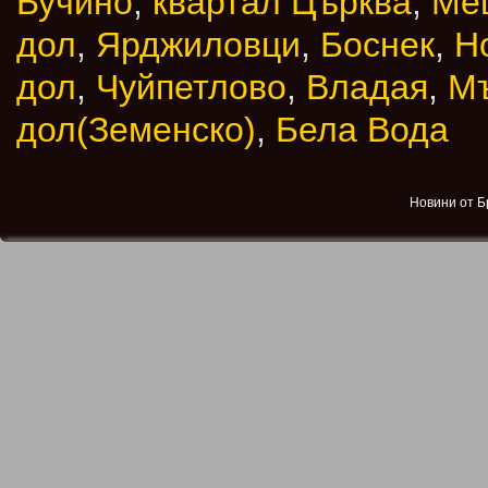
Бучино
,
квартал Църква
,
Ме
дол
,
Ярджиловци
,
Боснек
,
Н
дол
,
Чуйпетлово
,
Владая
,
М
дол(Земенско)
,
Бела Вода
Новини от Б