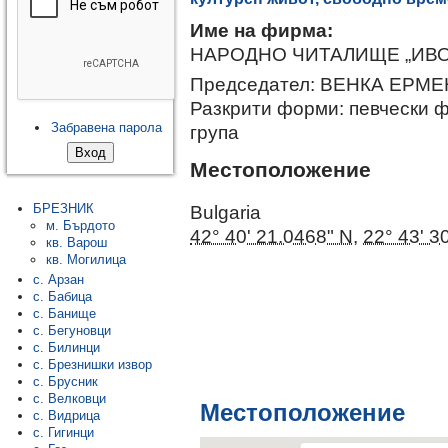
Име на фирма:
НАРОДНО ЧИТАЛИЩЕ „ИВО
Председател: ВЕНКА ЕРМ
Разкрити форми:
певчески ф
Забравена парола
група
Местоположение
Bulgaria
БРЕЗНИК
м. Бърдото
42° 40' 21.0468" N
,
22° 43' 3
кв. Варош
кв. Могилица
с. Арзан
с. Бабица
с. Банище
с. Бегуновци
с. Билинци
с. Брезнишки извор
с. Брусник
с. Велковци
Местоположение
с. Видрица
с. Гигинци