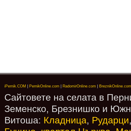
iPernik.COM
|
PernikOnline.com
|
RadomirOnline.com
|
BreznikOnline.co
Сайтовете на селата в Перн
Земенско, Брезнишко и Юж
Витоша:
Кладница
,
Рударци