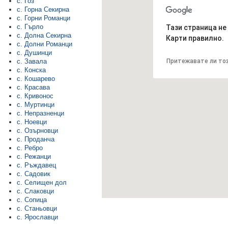
с. Гоз
с. Горна Секирна
с. Горни Романци
с. Гърло
Тази страница не
с. Долна Секирна
Карти правилно.
с. Долни Романци
с. Душинци
Притежавате ли тоз
с. Завала
с. Конска
с. Кошарево
с. Красава
с. Кривонос
с. Муртинци
с. Непразненци
с. Ноевци
с. Озърновци
с. Проданча
с. Ребро
с. Режанци
с. Ръждавец
с. Садовик
с. Селищен дол
с. Слаковци
с. Сопица
с. Станьовци
с. Ярославци